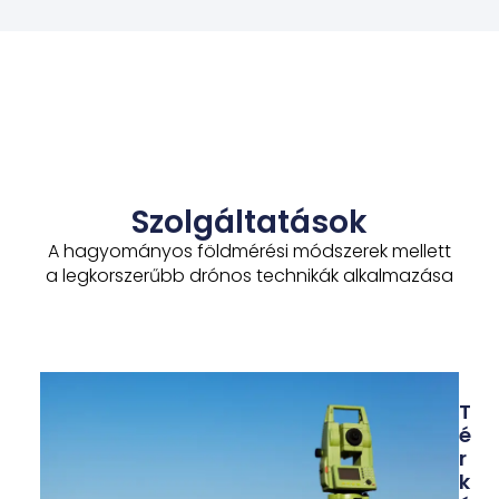
Szolgáltatások
A hagyományos földmérési módszerek mellett
a legkorszerűbb drónos technikák alkalmazása
I
T
N
É
N
R
O
K