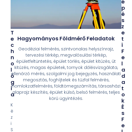
V
É
A
P
T
É
Í
S
V
Z
T
E
Hagyományos Földmérő Feladatok
E
T
C
I
Geodéziai felmérés, szintvonalas helyszínrajz,
H
F
tervezési térkép, megvalósulási térkép,
N
E
épületfeltüntetés, épület törlés, épület kitűzés, út
O
L
kitűzés, magas épületek, tornyok dőlésvizsgálata,
L
A
ellenőrző mérés, szolgalmi jog bejegyzés, használati
Ó
D
megosztás, foghíjtelek és tűzfal felmérés,
G
A
homlokzatfelmérés, földtömegszámítás, társasházi
I
T
alaprajz készítés, épület külső, belső felmérés, teljes
A
O
körű ügyintézés.
K
K
É
é
S
z
F
i
E
S
L