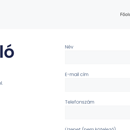
Főol
ló
Név
E-mail cím
l.
Telefonszám
Üzenet (nem kötelező)