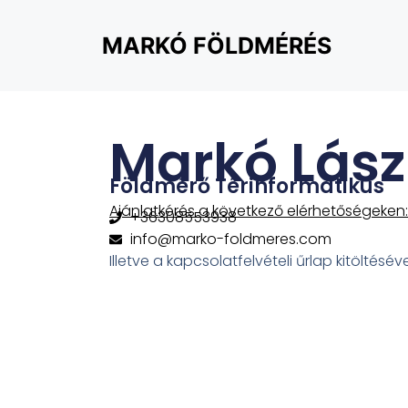
MARKÓ FÖLDMÉRÉS
Markó Lász
Földmérő Térinformatikus
Ajánlatkérés a következő elérhetőségeken:
+36308553938
info@marko-foldmeres.com
Illetve a kapcsolatfelvételi űrlap kitöltéséve